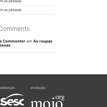
em as pessoas
em as pessoas
 Comments
s Commenter
em
As roupas
ssoas
realização
produção