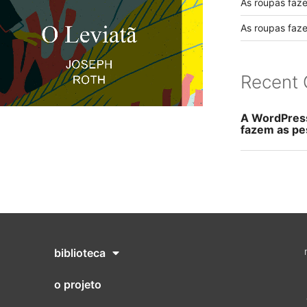
As roupas faz
As roupas faz
Recent
A WordPres
fazem as pe
biblioteca
o projeto