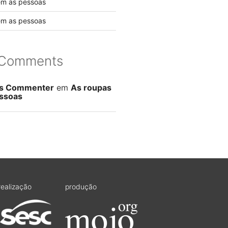
em as pessoas
em as pessoas
 Comments
s Commenter
em
As roupas
ssoas
realização
produção