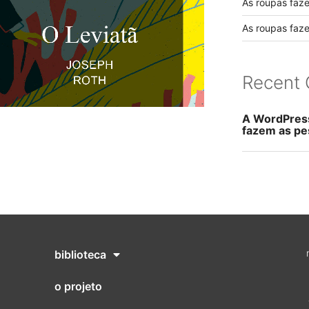
As roupas faz
As roupas faz
Recent
A WordPres
fazem as pe
biblioteca
o projeto