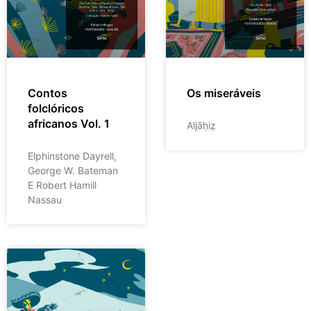
Contos
Os miseráveis
folclóricos
africanos Vol. 1
Aljāḥiẓ
Elphinstone Dayrell,
George W. Bateman
E Robert Hamill
Nassau