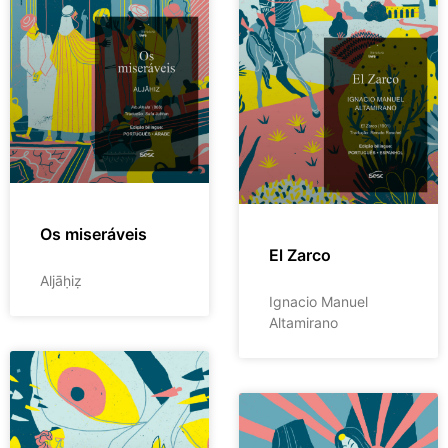
Os miseráveis
El Zarco
Aljāḥiẓ
Ignacio Manuel
Altamirano