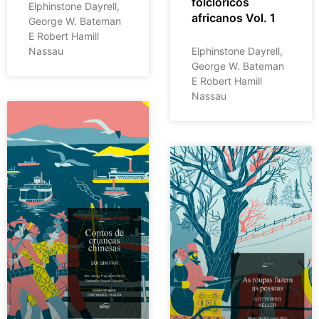
folclóricos
Elphinstone Dayrell,
africanos Vol. 1
George W. Bateman
E Robert Hamill
Nassau
Elphinstone Dayrell,
George W. Bateman
E Robert Hamill
Nassau