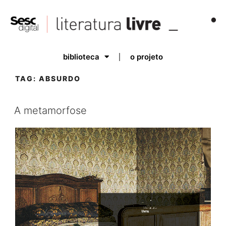
biblioteca
o projeto
TAG:
ABSURDO
A metamorfose