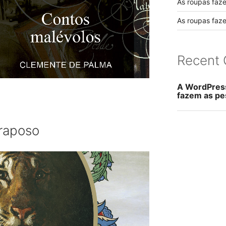
As roupas faz
As roupas faz
Recent
A WordPres
fazem as pe
 raposo