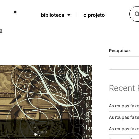
biblioteca
o projeto
2
Pesquisar
Recent 
As roupas faz
As roupas faz
As roupas faz