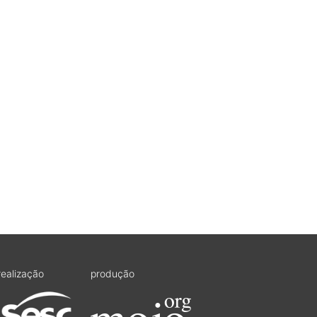
realização
produção