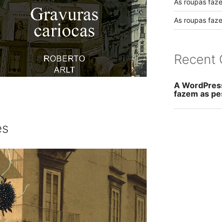
As roupas faz
As roupas faz
Recent
A WordPres
fazem as pe
es